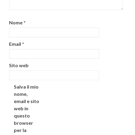
Nome
*
Email
*
Sito web
Salva il mio
nome,
email e sito
web in
questo
browser
per la